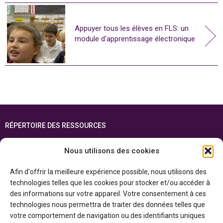
Appuyer tous les élèves en FLS: un
module d'apprentissage électronique
RÉPERTOIRE DES RESSOURCES
FOIRE AUX QUESTIONS
Nous utilisons des cookies
PLAN DU SITE
Afin d'offrir la meilleure expérience possible, nous utilisons des
ENGLISH
technologies telles que les cookies pour stocker et/ou accéder à
des informations sur votre appareil. Votre consentement à ces
Cette ressource est réalisée grâce au soutien financier du gouvernement de
technologies nous permettra de traiter des données telles que
l’Ontario et du gouvernement du
Canada par l’entremise du ministère du
Patrimoine canadien
votre comportement de navigation ou des identifiants uniques