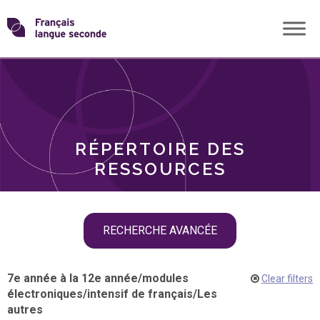
Skip
Transformons
to
THÈMES
content
le
RÔLES
français
RÉPERTOIRE DES
langue
RESSOURCES
seconde
Skip
RECHERCHE AVANCÉE
filter
navigation
7e année à la 12e année
/
modules
Clear filters
électroniques
/
intensif de français
/
Les
autres