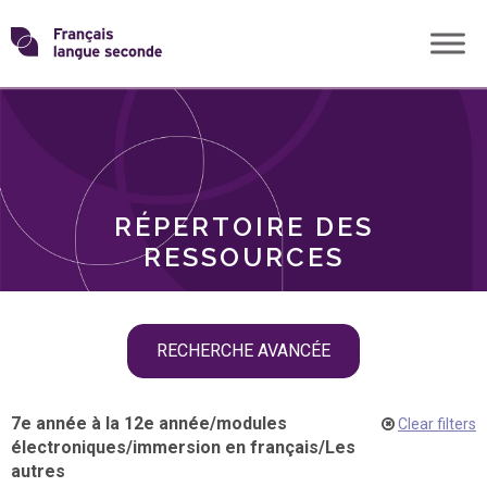
Skip
Transformons
to
THÈMES
content
le
RÔLES
français
RÉPERTOIRE DES
langue
RESSOURCES
seconde
Skip
RECHERCHE AVANCÉE
filter
navigation
7e année à la 12e année
/
modules
Clear filters
électroniques
/
immersion en français
/
Les
autres