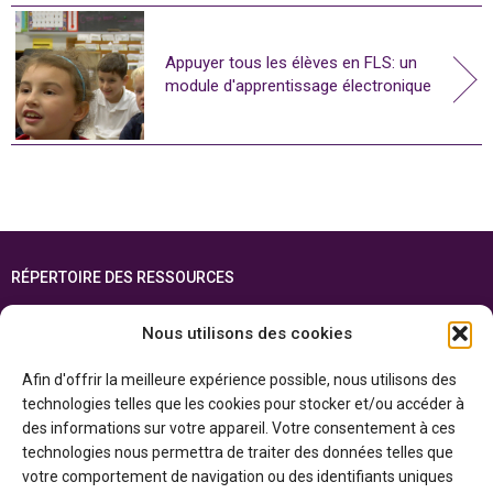
Appuyer tous les élèves en FLS: un
module d'apprentissage électronique
RÉPERTOIRE DES RESSOURCES
FOIRE AUX QUESTIONS
Nous utilisons des cookies
PLAN DU SITE
Afin d'offrir la meilleure expérience possible, nous utilisons des
ENGLISH
technologies telles que les cookies pour stocker et/ou accéder à
des informations sur votre appareil. Votre consentement à ces
Cette ressource est réalisée grâce au soutien financier du gouvernement de
technologies nous permettra de traiter des données telles que
l’Ontario et du gouvernement du
Canada par l’entremise du ministère du
Patrimoine canadien
votre comportement de navigation ou des identifiants uniques