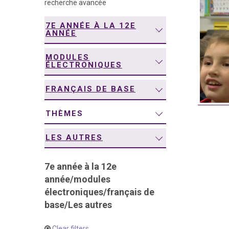
recherche avancée
navigation
7E ANNÉE À LA 12E
ANNÉE
MODULES
ÉLECTRONIQUES
FRANÇAIS DE BASE
THÈMES
LES AUTRES
7e année à la 12e
année
/
modules
électroniques
/
français de
base
/
Les autres
Clear filters