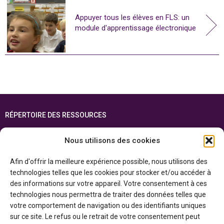
Appuyer tous les élèves en FLS: un
module d'apprentissage électronique
RÉPERTOIRE DES RESSOURCES
FOIRE AUX QUESTIONS
Nous utilisons des cookies
PLAN DU SITE
Afin d'offrir la meilleure expérience possible, nous utilisons des
ENGLISH
technologies telles que les cookies pour stocker et/ou accéder à
des informations sur votre appareil. Votre consentement à ces
Cette ressource est réalisée grâce au soutien financier du gouvernement de
technologies nous permettra de traiter des données telles que
l’Ontario et du gouvernement du
Canada par l’entremise du ministère du
Patrimoine canadien
votre comportement de navigation ou des identifiants uniques
sur ce site. Le refus ou le retrait de votre consentement peut