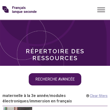
Skip
Transformons
to
THÈMES
content
le
RÔLES
français
RÉPERTOIRE DES
langue
RESSOURCES
seconde
Skip
RECHERCHE AVANCÉE
filter
navigation
maternelle à la 3e année
/
modules
Clear filters
électroniques
/
immersion en français