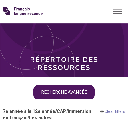
Skip
Transformons
to
THÈMES
content
le
RÔLES
français
RÉPERTOIRE DES
langue
RESSOURCES
seconde
Skip
RECHERCHE AVANCÉE
filter
navigation
7e année à la 12e année
/
CAP
/
immersion
Clear filters
en français
/
Les autres