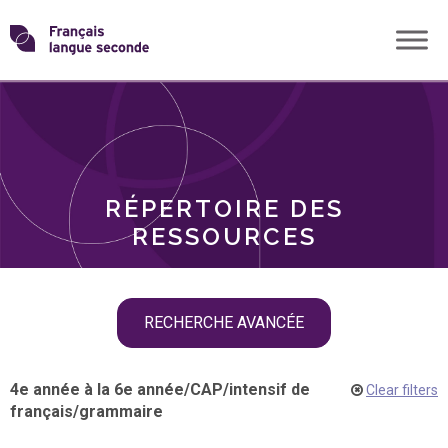
Skip
Transformons
to
THÈMES
content
le
RÔLES
français
RÉPERTOIRE DES
langue
RESSOURCES
seconde
Skip
RECHERCHE AVANCÉE
filter
navigation
4e année à la 6e année
/
CAP
/
intensif de
Clear filters
français
/
grammaire