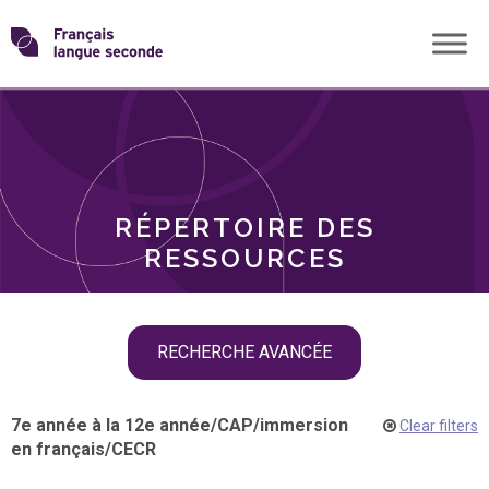
Skip
Transformons
to
THÈMES
content
le
RÔLES
français
RÉPERTOIRE DES
langue
RESSOURCES
seconde
Skip
RECHERCHE AVANCÉE
filter
navigation
7e année à la 12e année
/
CAP
/
immersion
Clear filters
en français
/
CECR