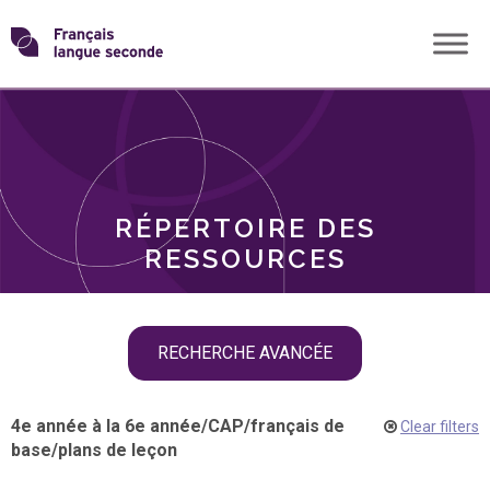
Skip
Transformons
to
THÈMES
content
le
RÔLES
français
RÉPERTOIRE DES
langue
RESSOURCES
seconde
Skip
RECHERCHE AVANCÉE
filter
navigation
4e année à la 6e année
/
CAP
/
français de
Clear filters
base
/
plans de leçon