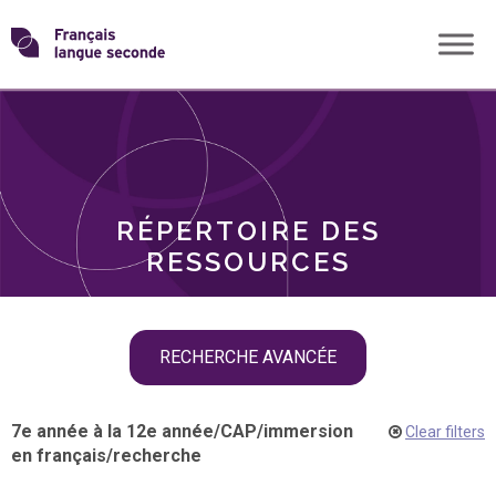
Skip
Transformons
to
THÈMES
content
le
RÔLES
français
RÉPERTOIRE DES
langue
RESSOURCES
seconde
Skip
RECHERCHE AVANCÉE
filter
navigation
7e année à la 12e année
/
CAP
/
immersion
Clear filters
en français
/
recherche