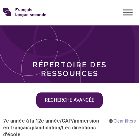
Skip
Transformons
to
THÈMES
content
le
RÔLES
français
RÉPERTOIRE DES
langue
RESSOURCES
seconde
Skip
RECHERCHE AVANCÉE
filter
navigation
7e année à la 12e année
/
CAP
/
immersion
Clear filters
en français
/
planification
/
Les directions
d'école