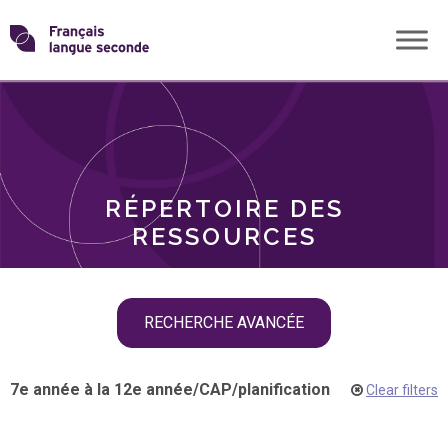
Skip
Transformons
to
THÈMES
content
le
RÔLES
français
RÉPERTOIRE DES
langue
RESSOURCES
seconde
Skip
RECHERCHE AVANCÉE
filter
navigation
7e année à la 12e année
/
CAP
/
planification
Clear filters