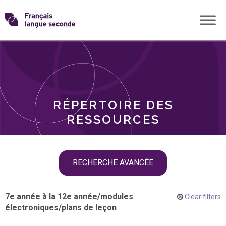
Skip
Transformons
to
THÈMES
content
le
RÔLES
français
RÉPERTOIRE DES
langue
RESSOURCES
seconde
Skip
RECHERCHE AVANCÉE
filter
navigation
7e année à la 12e année
/
modules
Clear filters
électroniques
/
plans de leçon