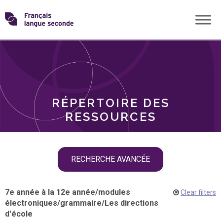
Skip
Transformons
to
THÈMES
content
le
RÔLES
français
RÉPERTOIRE DES
langue
RESSOURCES
seconde
Skip
RECHERCHE AVANCÉE
filter
navigation
7e année à la 12e année
/
modules
Clear filters
électroniques
/
grammaire
/
Les directions
d'école