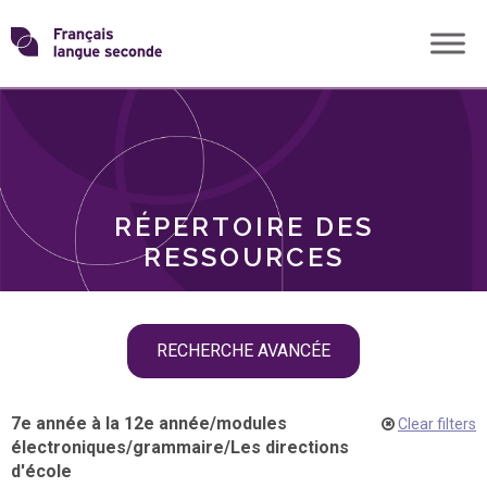
Skip
Transformons
to
THÈMES
content
le
RÔLES
français
RÉPERTOIRE DES
langue
RESSOURCES
seconde
Skip
RECHERCHE AVANCÉE
filter
navigation
7e année à la 12e année
/
modules
Clear filters
électroniques
/
grammaire
/
Les directions
d'école