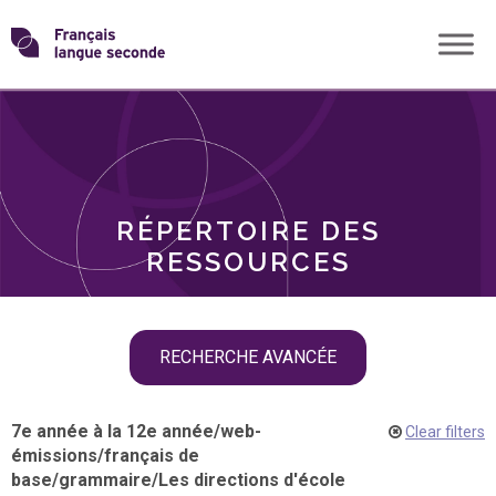
Skip
Transformons
to
THÈMES
content
le
RÔLES
français
RÉPERTOIRE DES
langue
RESSOURCES
seconde
Skip
RECHERCHE AVANCÉE
filter
navigation
7e année à la 12e année
/
web-
Clear filters
émissions
/
français de
base
/
grammaire
/
Les directions d'école