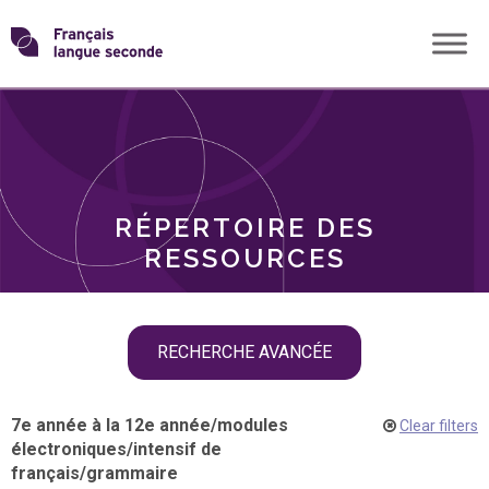
Skip
Transformons
to
THÈMES
content
le
RÔLES
français
RÉPERTOIRE DES
langue
RESSOURCES
seconde
Skip
RECHERCHE AVANCÉE
filter
navigation
7e année à la 12e année
/
modules
Clear filters
électroniques
/
intensif de
français
/
grammaire