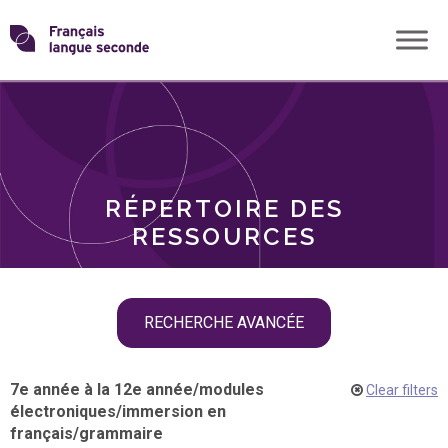
Skip
Transformons
to
THÈMES
content
le
RÔLES
français
RÉPERTOIRE DES
langue
RESSOURCES
seconde
Skip
RECHERCHE AVANCÉE
filter
navigation
7e année à la 12e année
/
modules
Clear filters
électroniques
/
immersion en
français
/
grammaire