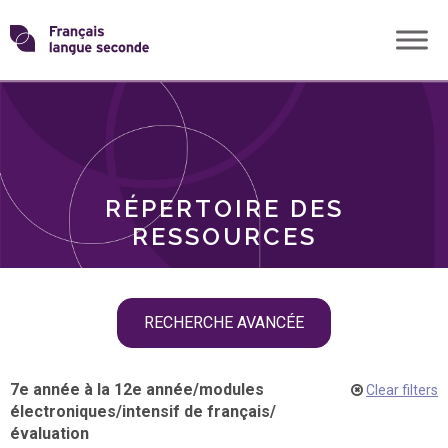
Skip
Transformons
to
THÈMES
content
le
RÔLES
français
RÉPERTOIRE DES
langue
RESSOURCES
seconde
Skip
RECHERCHE AVANCÉE
filter
navigation
7e année à la 12e année
/
modules
Clear filters
électroniques
/
intensif de français
/
évaluation