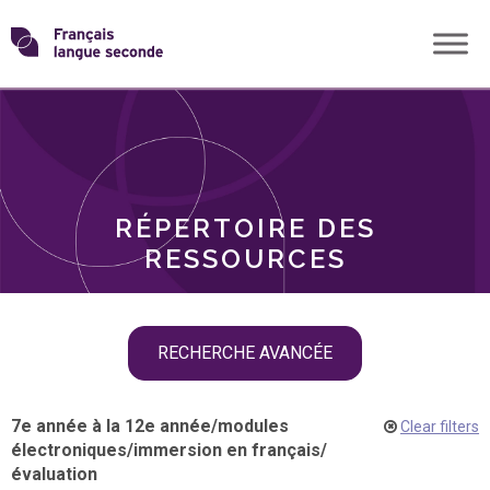
Skip
Transformons
to
THÈMES
content
le
RÔLES
français
RÉPERTOIRE DES
langue
RESSOURCES
seconde
Skip
RECHERCHE AVANCÉE
filter
navigation
7e année à la 12e année
/
modules
Clear filters
électroniques
/
immersion en français
/
évaluation