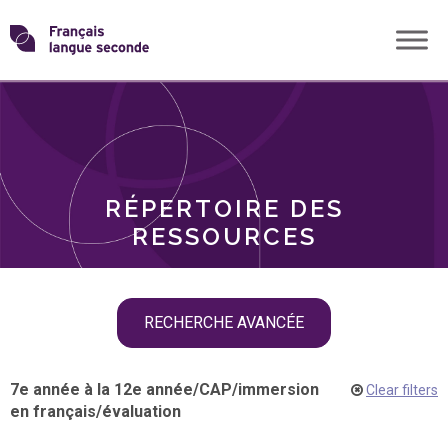
Skip
Transformons
to
THÈMES
content
le
RÔLES
français
RÉPERTOIRE DES
langue
RESSOURCES
seconde
Skip
RECHERCHE AVANCÉE
filter
navigation
7e année à la 12e année
/
CAP
/
immersion
Clear filters
en français
/
évaluation