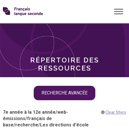
Skip
Transformons
to
THÈMES
content
le
RÔLES
français
RÉPERTOIRE DES
langue
RESSOURCES
seconde
Skip
RECHERCHE AVANCÉE
filter
navigation
7e année à la 12e année
/
web-
Clear filters
émissions
/
français de
base
/
recherche
/
Les directions d'école