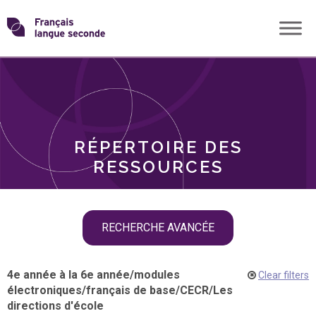
Skip
Transformons
to
THÈMES
content
le
RÔLES
français
RÉPERTOIRE DES
langue
RESSOURCES
seconde
Skip
RECHERCHE AVANCÉE
filter
navigation
4e année à la 6e année
/
modules
Clear filters
électroniques
/
français de base
/
CECR
/
Les
directions d'école