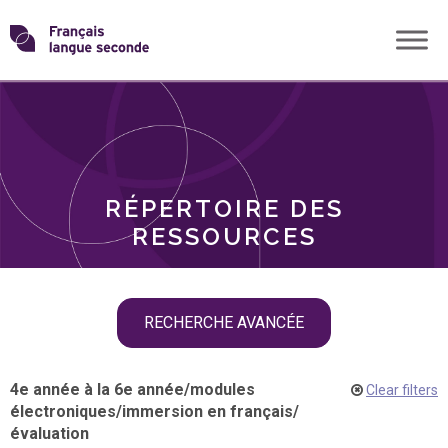
Skip
Transformons
to
THÈMES
content
le
RÔLES
français
RÉPERTOIRE DES
langue
RESSOURCES
seconde
Skip
RECHERCHE AVANCÉE
filter
navigation
4e année à la 6e année
/
modules
Clear filters
électroniques
/
immersion en français
/
évaluation