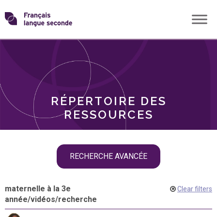
Skip
Transformons
to
THÈMES
content
le
RÔLES
français
RÉPERTOIRE DES
langue
RESSOURCES
seconde
Skip
RECHERCHE AVANCÉE
filter
navigation
maternelle à la 3e
Clear filters
année
/
vidéos
/
recherche