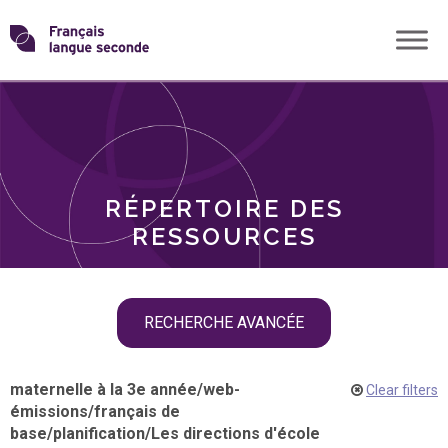
Skip
Transformons
to
THÈMES
content
le
RÔLES
français
RÉPERTOIRE DES
langue
RESSOURCES
seconde
Skip
RECHERCHE AVANCÉE
filter
navigation
maternelle à la 3e année
/
web-
Clear filters
émissions
/
français de
base
/
planification
/
Les directions d'école