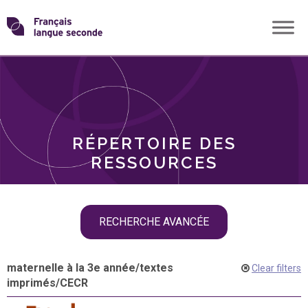
Skip
Transformons
to
THÈMES
content
le
RÔLES
français
RÉPERTOIRE DES
langue
RESSOURCES
seconde
Skip
RECHERCHE AVANCÉE
filter
navigation
maternelle à la 3e année
/
textes
Clear filters
imprimés
/
CECR