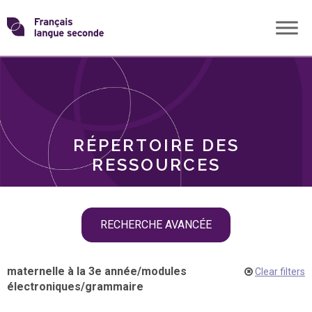
Skip
Transformons
to
THÈMES
content
le
RÔLES
français
RÉPERTOIRE DES
langue
RESSOURCES
seconde
Skip
RECHERCHE AVANCÉE
filter
navigation
maternelle à la 3e année
/
modules
Clear filters
électroniques
/
grammaire