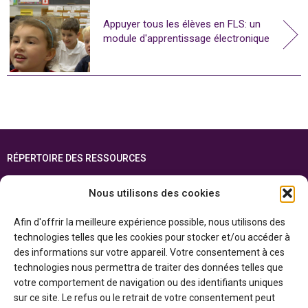
Appuyer tous les élèves en FLS: un
module d'apprentissage électronique
RÉPERTOIRE DES RESSOURCES
FOIRE AUX QUESTIONS
Nous utilisons des cookies
PLAN DU SITE
Afin d'offrir la meilleure expérience possible, nous utilisons des
ENGLISH
technologies telles que les cookies pour stocker et/ou accéder à
des informations sur votre appareil. Votre consentement à ces
Cette ressource est réalisée grâce au soutien financier du gouvernement de
technologies nous permettra de traiter des données telles que
l’Ontario et du gouvernement du
Canada par l’entremise du ministère du
Patrimoine canadien
votre comportement de navigation ou des identifiants uniques
sur ce site. Le refus ou le retrait de votre consentement peut