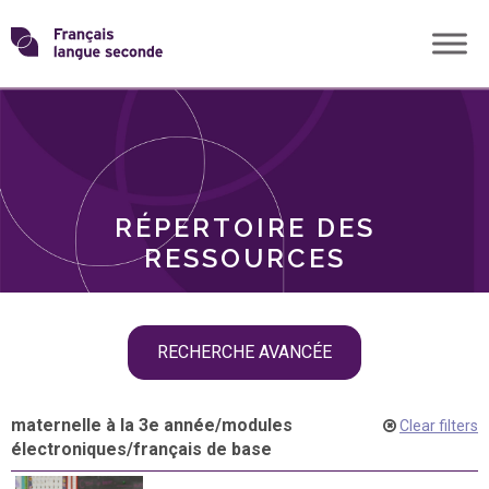
Skip
Transformons
to
THÈMES
content
le
RÔLES
français
RÉPERTOIRE DES
langue
RESSOURCES
seconde
Skip
RECHERCHE AVANCÉE
filter
navigation
maternelle à la 3e année
/
modules
Clear filters
électroniques
/
français de base