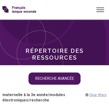
Skip
Transformons
to
THÈMES
content
le
RÔLES
français
RÉPERTOIRE DES
langue
RESSOURCES
seconde
Skip
RECHERCHE AVANCÉE
filter
navigation
maternelle à la 3e année
/
modules
Clear filters
électroniques
/
recherche