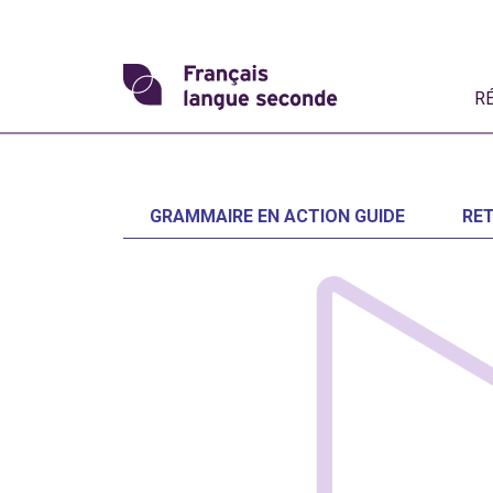
Skip
to
content
Transformons
R
le
français
GRAMMAIRE EN ACTION GUIDE
RE
langue
seconde