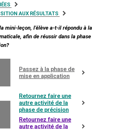
NÉES
OSITION AUX RÉSULTATS
la mini-leçon, l’élève a-t-il répondu à la
aticale, afin de réussir dans la phase
ion?
Passez à la phase de
mise en application
Retournez faire une
autre activité de la
phase de précision
Retournez faire une
autre activité de la