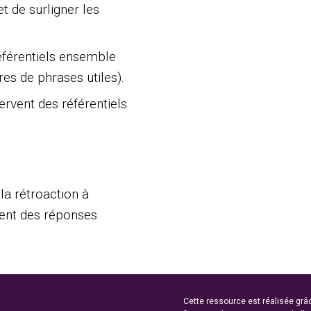
 de surligner les
référentiels ensemble
res de phrases utiles).
ervent des référentiels
la rétroaction à
sent des réponses
Cette ressource est réalisée grâ