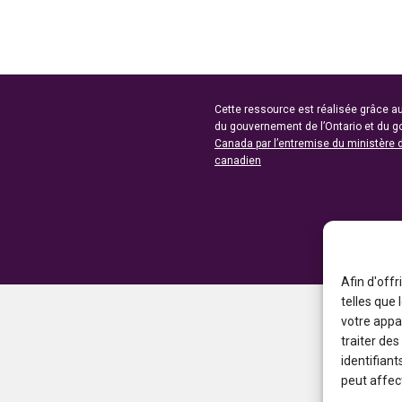
Cette ressource est réalisée grâce au
du gouvernement de l’Ontario et du 
Canada par l’entremise du ministère 
canadien
Afin d'offr
telles que
votre appa
traiter de
identifiant
peut affect