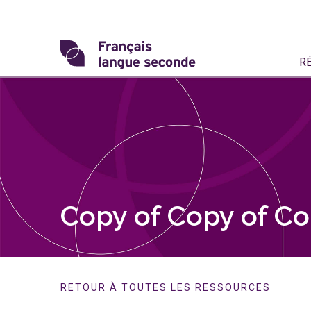
Skip
to
content
Transformons
R
le
français
langue
seconde
Copy of Copy of Co
RETOUR À TOUTES LES RESSOURCES