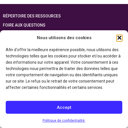
RÉPERTOIRE DES RESSOURCES
FOIRE AUX QUESTIONS
PLAN DU SITE
Nous utilisons des cookies
ENGLISH
Afin d'offrir la meilleure expérience possible, nous utilisons des
technologies telles que les cookies pour stocker et/ou accéder à
Cette ressource est réalisée grâce au soutien financier du gouvernement de
l’Ontario et du gouvernement du
Canada par l’entremise du ministère du
des informations sur votre appareil. Votre consentement à ces
Patrimoine canadien
technologies nous permettra de traiter des données telles que
votre comportement de navigation ou des identifiants uniques
sur ce site. Le refus ou le retrait de votre consentement peut
Politique de confidentialité
affecter certaines fonctionnalités et certains services.
Déclaration d’accessibilité
Accept
Politique de confidentialité