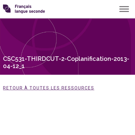
Skip
Transformons
to
content
le
français
CSC531-THIRDCUT-2-Coplanification-2013-
langue
04-12_1
seconde
RETOUR À TOUTES LES RESSOURCES