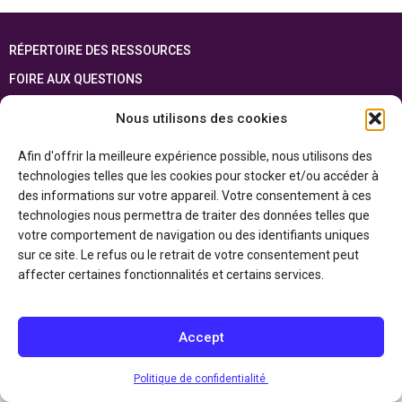
RÉPERTOIRE DES RESSOURCES
FOIRE AUX QUESTIONS
PLAN DU SITE
Nous utilisons des cookies
ENGLISH
Afin d'offrir la meilleure expérience possible, nous utilisons des
technologies telles que les cookies pour stocker et/ou accéder à
Cette ressource est réalisée grâce au soutien financier du gouvernement de
l’Ontario et du gouvernement du
Canada par l’entremise du ministère du
des informations sur votre appareil. Votre consentement à ces
Patrimoine canadien
technologies nous permettra de traiter des données telles que
votre comportement de navigation ou des identifiants uniques
sur ce site. Le refus ou le retrait de votre consentement peut
Politique de confidentialité
affecter certaines fonctionnalités et certains services.
Déclaration d’accessibilité
Accept
Politique de confidentialité