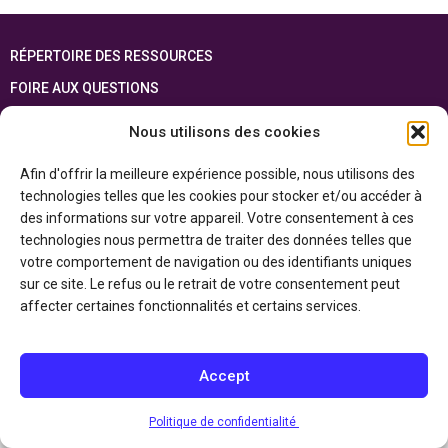
RÉPERTOIRE DES RESSOURCES
FOIRE AUX QUESTIONS
PLAN DU SITE
Nous utilisons des cookies
ENGLISH
Afin d'offrir la meilleure expérience possible, nous utilisons des
technologies telles que les cookies pour stocker et/ou accéder à
Cette ressource est réalisée grâce au soutien financier du gouvernement de
l’Ontario et du gouvernement du
Canada par l’entremise du ministère du
des informations sur votre appareil. Votre consentement à ces
Patrimoine canadien
technologies nous permettra de traiter des données telles que
votre comportement de navigation ou des identifiants uniques
sur ce site. Le refus ou le retrait de votre consentement peut
Politique de confidentialité
affecter certaines fonctionnalités et certains services.
Déclaration d’accessibilité
Accept
Politique de confidentialité