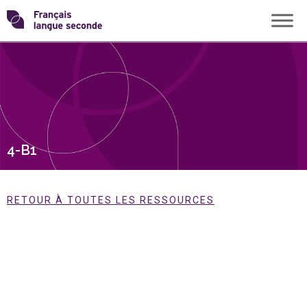
Skip
Transformons
to
content
le
français
langue
4-B1
seconde
RETOUR À TOUTES LES RESSOURCES