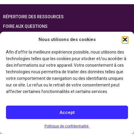
RÉPERTOIRE DES RESSOURCES
FOIRE AUX QUESTIONS
PLAN DU SITE
Nous utilisons des cookies
ENGLISH
Afin d'offrir la meilleure expérience possible, nous utilisons des
technologies telles que les cookies pour stocker et/ou accéder à
Cette ressource est réalisée grâce au soutien financier du gouvernement de
l’Ontario et du gouvernement du
Canada par l’entremise du ministère du
des informations sur votre appareil. Votre consentement à ces
Patrimoine canadien
technologies nous permettra de traiter des données telles que
votre comportement de navigation ou des identifiants uniques
sur ce site. Le refus ou le retrait de votre consentement peut
Politique de confidentialité
affecter certaines fonctionnalités et certains services.
Déclaration d’accessibilité
Accept
Politique de confidentialité