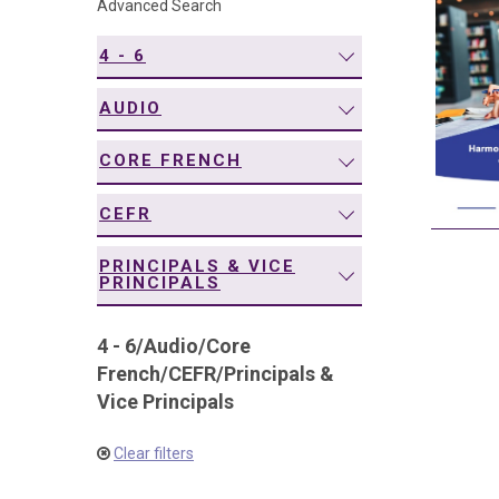
Advanced Search
navigation
4 - 6
AUDIO
CORE FRENCH
CEFR
PRINCIPALS & VICE
PRINCIPALS
4 - 6
/
Audio
/
Core
French
/
CEFR
/
Principals &
Vice Principals
Clear filters